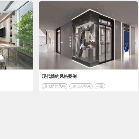
预算为
346992
元
176958
工程费 (元)
28685
现代简约风格案例
管理费 (元)
现代简约风格
101-200平米
平层
会根据实际情况有所变化