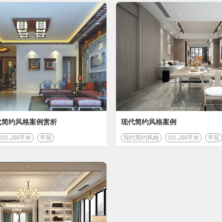
今日已有
7902
人成功获取装修预算
您的装修
91709
设计费 (元)
49640
代简约风格案例赏析
现代简约风格案例
101-200平米
平层
现代简约风格
101-200平米
材料费 (元)
平层
*装修预算
计算