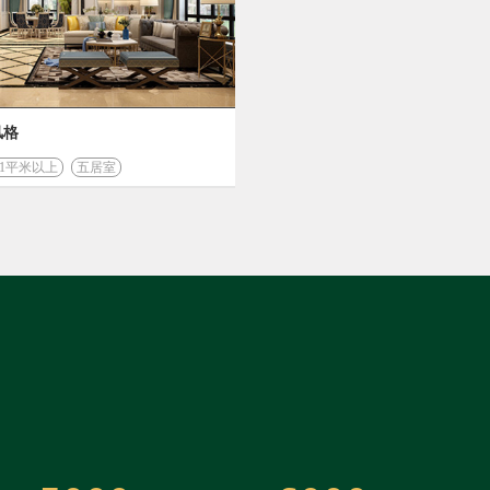
风格
01平米以上
五居室