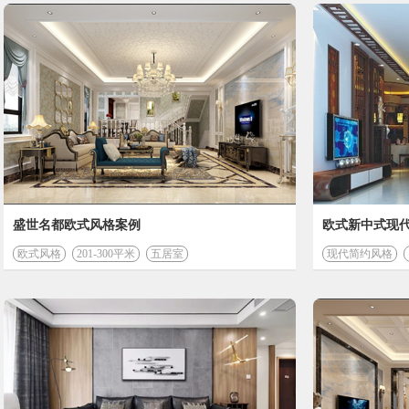
装修计算器
盛世名都欧式风格案例
欧式新中式现
欧式风格
201-300平米
五居室
现代简约风格
开始